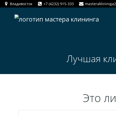
Перейти
Владивосток
+7 (4232) 915-333
masteraklininiga
к
содержимому
Лучшая кл
Это л