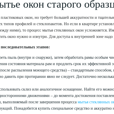
ытье окон старого образ
 пластиковых окон, но требует большей аккуратности и тщатель
х типов профилей и стеклопакетов. Но если в квартире установ
жду ними), то процесс мытья стеклянных окон усложняется. Им
тить окно нужно и изнутри. Для доступа к внутренней зоне надо
 последовательных этапов:
реть пыль (внутри и снаружи), затем обработать рамы особым ч
ения состояния материала рам и продлить срок их эффективной 
после распыления моющего средства) – стандартным способом, н
но давить при протирании явно не следует. Достаточно несколь
спользовать склиз или аналогичное оснащение. Найти его можн
носторонними движениями – до момента достижения поставлен
, выполняемый после завершения процесса
мытья стеклянных о
кций. Понадобится купить специальное средство и аккуратно на