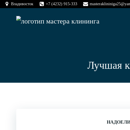
Перейти
Владивосток
+7 (4232) 915-333
masteraklininiga25@yan
к
содержимому
Лучшая к
НАДОЕЛИ