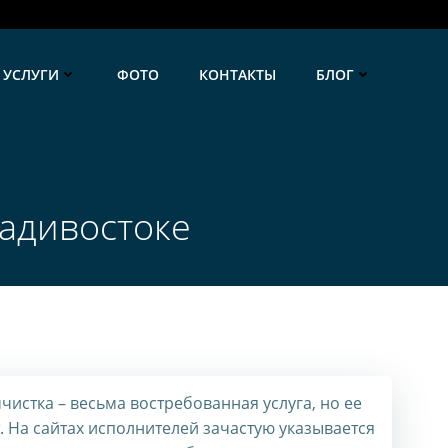
УСЛУГИ
ФОТО
КОНТАКТЫ
БЛОГ
адивостоке
чистка – весьма востребованная услуга, но ее
. На сайтах исполнителей зачастую указывается