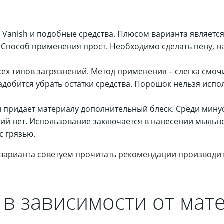
anish и подобные средства. Плюсом варианта является
пособ применения прост. Необходимо сделать пену, нан
сех типов загрязнений. Метод применения – слегка смоч
адобится убрать остатки средства. Порошок нельзя испо
 придает материалу дополнительный блеск. Среди минус
ний нет. Использование заключается в нанесении мыльн
с грязью.
арианта советуем прочитать рекомендации производите
 в зависимости от мат