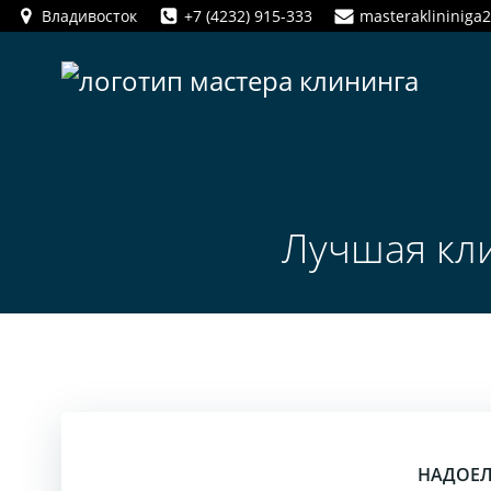
Перейти
Владивосток
+7 (4232) 915-333
masteraklininiga
к
содержимому
Лучшая кл
НАДОЕЛ