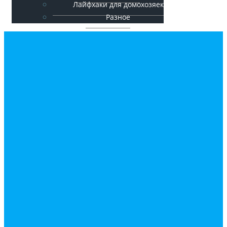
Лайфхаки для домохозяек
Разное