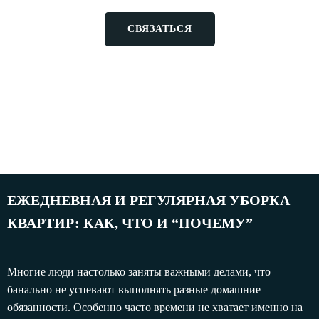
СВЯЗАТЬСЯ
Если Вы не нашли стоимость нужной Вам услуги –
позвоните нам. Наш специалист даст консультацию и
сообщит актуальную цену на текущий момент. А после он
позвонит программисту и скажет добавить ценник на сайт 🙂
ЕЖЕДНЕВНАЯ И РЕГУЛЯРНАЯ УБОРКА
КВАРТИР: КАК, ЧТО И “ПОЧЕМУ”
Многие люди настолько заняты важными делами, что
банально не успевают выполнять разные домашние
обязанности. Особенно часто времени не хватает именно на